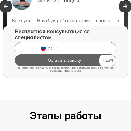
Нужна консультация?
Источник –
Яндекс
Закажите бесплатную консультацию
Всё супер! Ноутбук работает отлично после ремонт
Бесплатная консультация со
специалистом
Оставить заявку
Нажимая на кнопку "Оставить заявку" Вы соглашаетесь c
политикой
конфиденциальности
Этапы работы