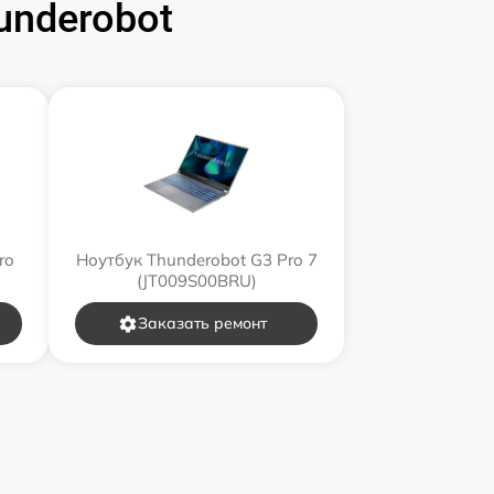
underobot
ro
Ноутбук Thunderobot G3 Pro 7
(JT009S00BRU)
Заказать ремонт