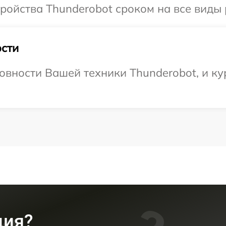
ойства Thunderobot сроком на все виды р
сти
овности Вашей техники Thunderobot, и ку
ция?