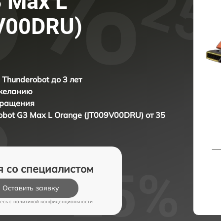
 Max L
V00DRU)
 Thunderobot до 3 лет
 желанию
бращения
obot G3 Max L Orange (JT009V00DRU) от 35
я со специалистом
Оставить заявку
есь c
политикой конфиденциальности