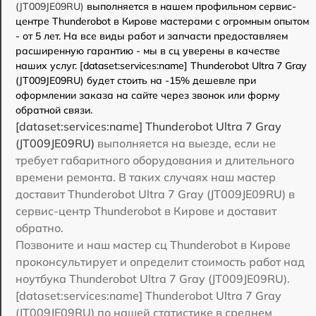
(JT009JE09RU)
выполняется в нашем профильном сервис-
центре Thunderobot в Кирове мастерами с огромным опытом
- от 5 лет. На все виды работ и запчасти предоставляем
расширенную гарантию - мы в сц уверены в качестве
наших услуг. [dataset:services:name] Thunderobot Ultra 7 Gray
(JT009JE09RU) будет стоить на -15% дешевле при
оформлении заказа на сайте через звонок или форму
обратной связи.
[dataset:services:name] Thunderobot Ultra 7 Gray
(JT009JE09RU)
выполняется на выезде, если не
требует габаритного оборудования и длительного
времени ремонта. В таких случаях наш мастер
доставит Thunderobot Ultra 7 Gray (JT009JE09RU) в
сервис-центр Thunderobot в Кирове и доставит
обратно.
Позвоните и наш мастер сц Thunderobot в Кирове
проконсультирует и определит стоимость работ над
ноутбука Thunderobot Ultra 7 Gray (JT009JE09RU).
[dataset:services:name] Thunderobot Ultra 7 Gray
(JT009JE09RU) по нашей статистике в среднем