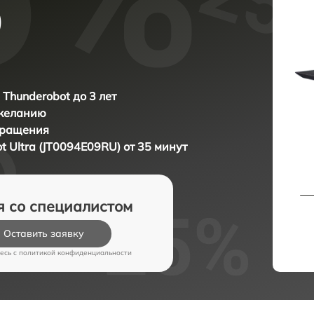
)
 Thunderobot до 3 лет
 желанию
бращения
t Ultra (JT0094E09RU) от 35 минут
я со специалистом
Оставить заявку
есь c
политикой конфиденциальности