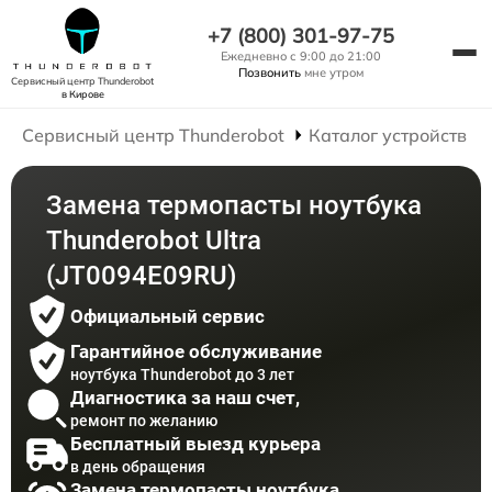
+7 (800) 301-97-75
Ежедневно с 9:00 до 21:00
Позвонить
мне утром
Сервисный центр Thunderobot
в Кирове
Сервисный центр Thunderobot
Каталог устройств
Замена термопасты ноутбука
Thunderobot Ultra
(JT0094E09RU)
Официальный сервис
Гарантийное обслуживание
ноутбука Thunderobot до 3 лет
Диагностика за наш счет,
ремонт по желанию
Бесплатный выезд курьера
в день обращения
Замена термопасты ноутбука