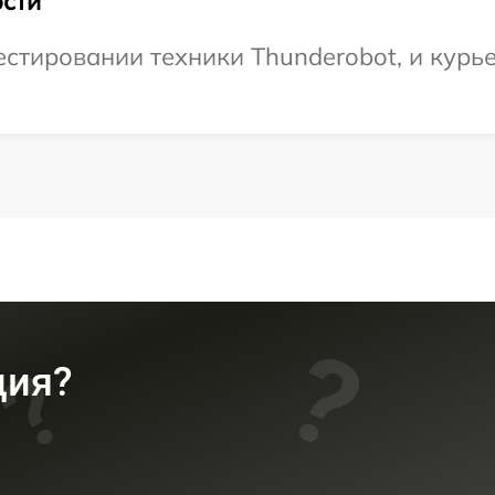
сти
тировании техники Thunderobot, и курье
ция?