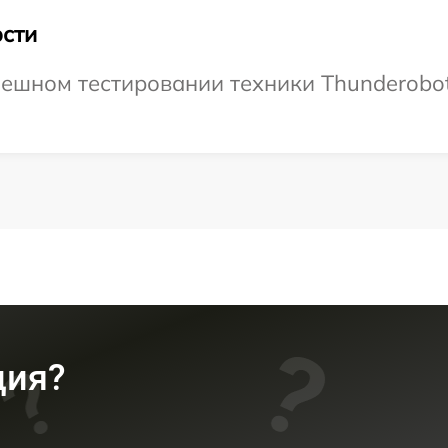
сти
ешном тестировании техники Thunderobot
ция?